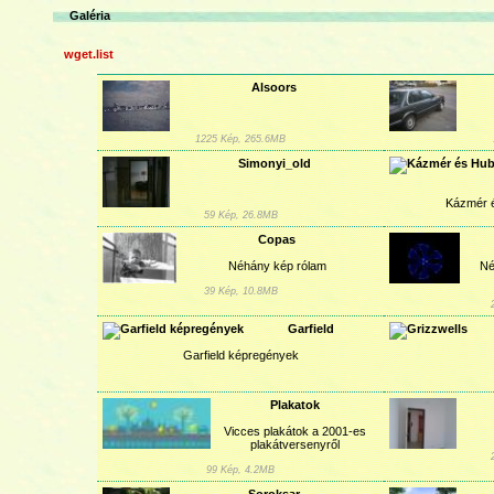
Galéria
wget.list
Alsoors
1225 Kép, 265.6MB
Simonyi_old
Kázmér 
59 Kép, 26.8MB
Copas
Néhány kép rólam
Né
39 Kép, 10.8MB
Garfield
Garfield képregények
Plakatok
Vicces plakátok a 2001-es
plakátversenyről
99 Kép, 4.2MB