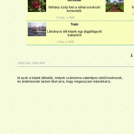
Soroksar
Néhány szép fotó a néhai soroksári
M
kertemből.
4
11 Kép, 1.9MB
Trabi
Látványos téli képek egy jéggéfagyott
trabantról
4 Kép, 0.3MB
1
15892 Kép, 5506.4MB
Itt azok a képek láthatók, melyek számomra valamilyen okból kedvesek,
és érdemesnek tartom őket arra, hogy megosszam másokkal is.