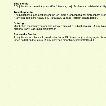
Side Samba:
A fiú jobb lábbal menetirányban előre 1 ütemre, majd 1/4 ütemre ballal oldalra kil
Travelling Volta:
A fiú bal lábbal a jobb előtt keresztbe lép, majd a jobb lábát a bal mellé jobbra kil
A lány közben előre halad, a fiú karja alatt. Szabad kezüket oldalra tartják.
Botafogo:
Mindketten menetirányba néznek, a lány a fiú előtt a fiú bal karja alatt. A lány ba
diagonál irányt vált, majd ellentétesen.
Staitonaire Samba
:
A fiú jobb lábbal a bal mellé, majd ballal hátra 1/4 ütemre majd testsúly a jobb lábá
Innen ballal kezdhet előről. A lány eközben menetiránynak háttal fordul.