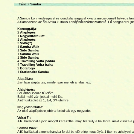
Tánc
»
Samba
A Samba könnyedségével és gondtalanságával kivívta megérdemelt helyét a tán
A Sambazene az ősi Afrika kultikus zenéjéből származtatható. Fő hangszerei (do
Koreográfia
:
2
Alaplépés
1
Negyedfordulat
1
Alaplépés
3
Volta(?)
1
Samba Walk
1
Side Samba
1
Samba Walk
1
Side Samba
4
Travelling Volta jobbra
4
Travelling Volta balra
2
Botafogo
1
Stationaire Samba
Alapállás:
Zárt latin alaptartás, minden pár menetirányba néz.
Alalplépés:
Bal lábbal indul a fiú előre.
Ballal mellé zár, jobbal mellé lép.
A ritmusképlet az 1, 1/4, 3/4 ütemre.
Negyedfordulat:
Az első alaplépésre jobbra fordulnak egy negyedet.
Volta(?):
A fiú bal lábbal a jobb mögött keresztbe, majd testsúly a bal lábra, majd vissza a 
Samba Walk:
A fiú bal lábbal a menetirányba fordul és előre lép, testsúlyát 1 ütemre áthelyezi 