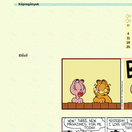
Képregények
H
4
11
18
25
Előző